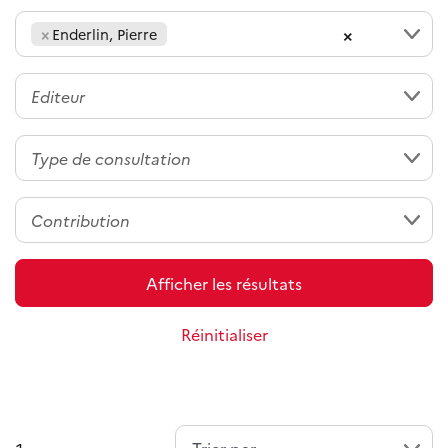
×
×
Enderlin, Pierre
Afficher les résultats
Réinitialiser