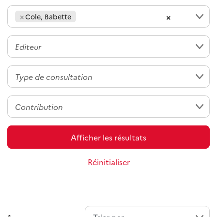
×
×
Cole, Babette
Afficher les résultats
Réinitialiser