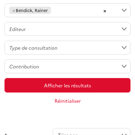
×
×
Bendick, Rainer
Afficher les résultats
Réinitialiser