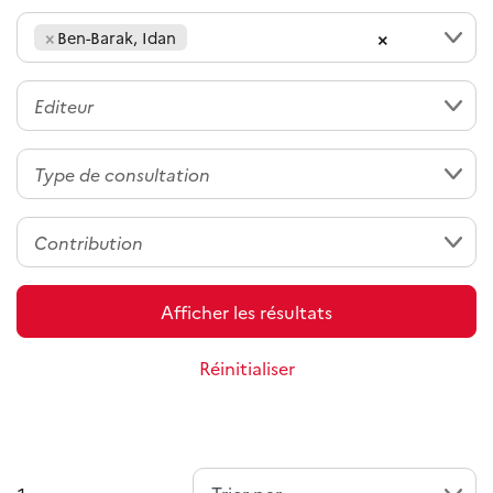
×
×
Ben-Barak, Idan
Afficher les résultats
Réinitialiser